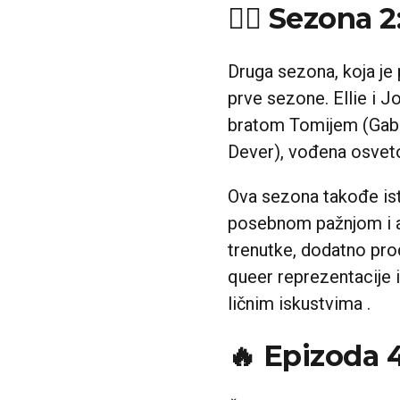
🧟‍♂️ Sezona 
Druga sezona, koja je 
prve sezone. Ellie i 
bratom Tomijem (Gabrie
Dever), vođena osvet
Ova sezona takođe istr
posebnom pažnjom i au
trenutke, dodatno pro
queer reprezentacije 
ličnim iskustvima .
🔥 Epizoda 4