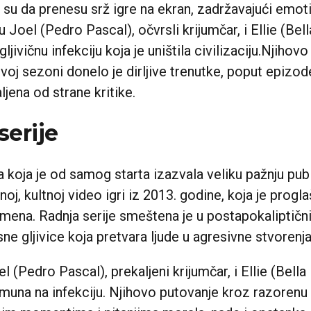
li su da prenesu srž igre na ekran, zadržavajući emot
 Joel (Pedro Pascal), očvrsli krijumčar, i Ellie (Bel
ivičnu infekciju koja je uništila civilizaciju.Njihov
voj sezoni donelo je dirljive trenutke, poput epizo
jena od strane kritike.
serije
ja koja je od samog starta izazvala veliku pažnju pub
noj, kultnoj video igri iz 2013. godine, koja je progl
remena. Radnja serije smeštena je u postapokaliptičn
 gljivice koja pretvara ljude u agresivne stvorenja
l (Pedro Pascal), prekaljeni krijumčar, i Ellie (Bell
na imuna na infekciju. Njihovo putovanje kroz razoren