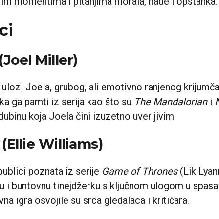
im momentima i pitanjima morala, nade i opstanka.
ci
Joel Miller)
u ulozi Joela, grubog, ali emotivno ranjenog krijumča
ika ga pamti iz serija kao što su
The Mandalorian
i
dubinu koja Joela čini izuzetno uverljivim.
(Ellie Williams)
publici poznata iz serije
Game of Thrones
(Lik Lyan
ru i buntovnu tinejdžerku s ključnom ulogom u spas
na igra osvojile su srca gledalaca i kritičara.