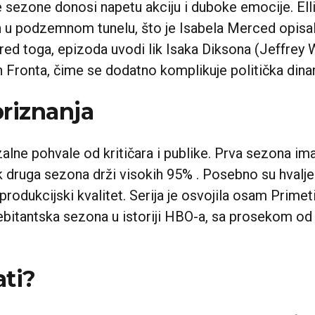
 sezone donosi napetu akciju i duboke emocije. Elli
u podzemnom tunelu, što je Isabela Merced opisala
red toga, epizoda uvodi lik Isaka Diksona (Jeffrey 
 Fronta, čime se dodatno komplikuje politička dinam
priznanja
rzalne pohvale od kritičara i publike. Prva sezona 
druga sezona drži visokih 95% . Posebno su hvalj
i produkcijski kvalitet. Serija je osvojila osam Pri
debitantska sezona u istoriji HBO-a, sa prosekom od
ati?