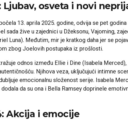
2: Ljubav, osveta i novi neprija
počela 13. aprila 2025. godine, odvija se pet godin
Joel sada žive u zajednici u Džeksonu, Vajoming, za
l Luna). Međutim, mir je kratkog daha jer se pojavl
om zbog Joelovih postupaka iz prošlosti.
ažuje odnos između Ellie i Dine (Isabela Merced), k
tentičnošću. Njihova veza, uključujući intimne scen
dubljuje emocionalnu složenost serije. Isabela Merc
i dodala da su ona i Bella Ramsey doprinele emotiv
: Akcija i emocije