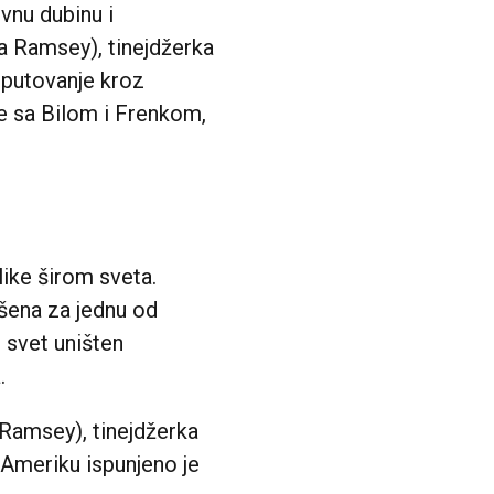
ivnu dubinu i
la Ramsey), tinejdžerka
o putovanje kroz
de sa Bilom i Frenkom,
like širom sveta.
ašena za jednu od
i svet uništen
.
a Ramsey), tinejdžerka
u Ameriku ispunjeno je