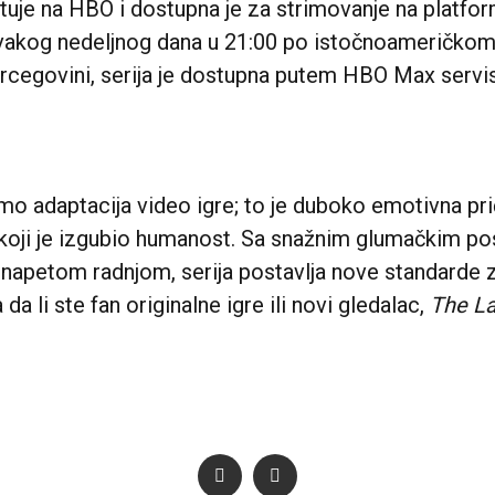
uje na HBO i dostupna je za strimovanje na platfo
svakog nedeljnog dana u 21:00 po istočnoameričko
rcegovini, serija je dostupna putem HBO Max servis
mo adaptacija video igre; to je duboko emotivna priča
u koji je izgubio humanost. Sa snažnim glumačkim po
 napetom radnjom, serija postavlja nove standarde z
da li ste fan originalne igre ili novi gledalac,
The La