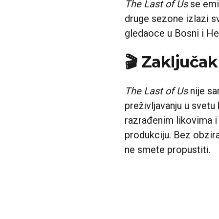
The Last of Us
se emit
druge sezone izlazi 
gledaoce u Bosni i He
🎬 Zaključak
The Last of Us
nije sa
preživljavanju u svet
razrađenim likovima i
produkciju. Bez obzira 
ne smete propustiti.