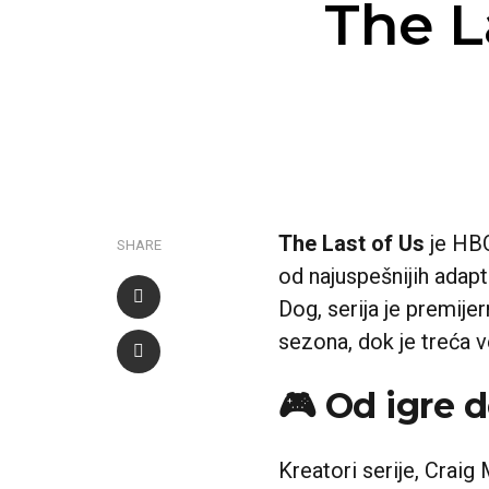
The L
The Last of Us
je HBO
SHARE
od najuspešnijih adapt
Dog, serija je premije
sezona, dok je treća 
🎮 Od igre d
Kreatori serije, Craig