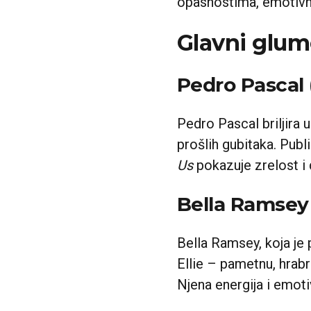
opasnostima, emotivn
Glavni glum
Pedro Pascal (
Pedro Pascal briljira 
prošlih gubitaka. Publ
Us
pokazuje zrelost i 
Bella Ramsey 
Bella Ramsey, koja je 
Ellie – pametnu, hrab
Njena energija i emotiv