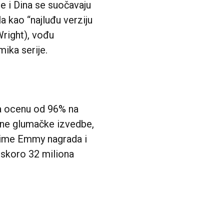
e i Dina se suočavaju
 kao “najluđu verziju
Wright), vođu
ika serije.
ima ocenu od 96% na
ene glumačke izvedbe,
metime Emmy nagrada i
 skoro 32 miliona