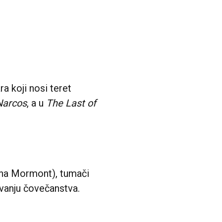
ra koji nosi teret
Narcos
, a u
The Last of
na Mormont), tumači
avanju čovečanstva.