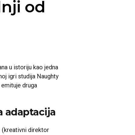
nji od
na u istoriju kao jedna
oj igri studija Naughty
e emituje druga
a adaptacija
 (kreativni direktor