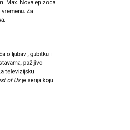
rmi Max. Nova epizoda
m vremenu. Za
a.
 o ljubavi, gubitku i
stavama, pažljivo
a televizijsku
st of Us
je serija koju