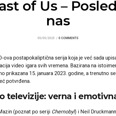
ast of Us – Posled
nas
05/05/2025
0 COMMENTS
-ova postapokaliptična serija koja je već sada upisa
acija video igara svih vremena. Bazirana na istoimen
rno prikazana 15. januara 2023. godine, a trenutno s
već potvrđena.
o televizije: verna i emotivn
 Mazin (poznat po seriji
Chernobyl
) i Neil Druckmann