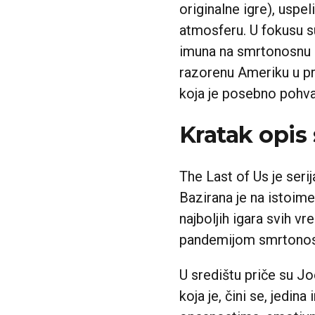
originalne igre), uspe
atmosferu. U fokusu su
imuna na smrtonosnu glj
razorenu Ameriku u pr
koja je posebno pohval
Kratak opis 
The Last of Us je seri
Bazirana je na istoime
najboljih igara svih v
pandemijom smrtonosne
U središtu priče su Joe
koja je, čini se, jedi