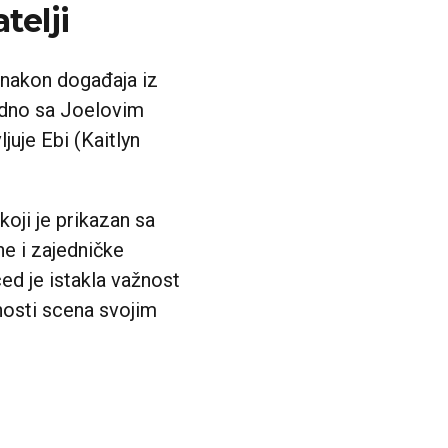
telji
a nakon događaja iz
jedno sa Joelovim
juje Ebi (Kaitlyn
oji je prikazan sa
e i zajedničke
ed je istakla važnost
nosti scena svojim